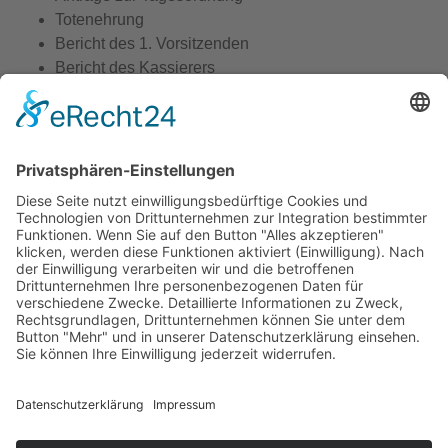
Totenehrung
Bericht des 1. Vorsitzenden
Bericht des Kassierers
Bericht der Kassenprüfer
Diskussion zu den Berichten
Entlastung des Vorstandes
Berichte der Abteilungsleiter
Wahlen
1. Vorsitzender
Kassierer
Schriftführer
1. Kassenprüfer
Ehrungen
Verschiedenes
Anträge zur Tagesordnung, als auch allgemeine Anträge,
müssen spätestens eine Woche vor der
Mitgliederversammlung beim 1. Vorsitzenden eingereicht
werden.