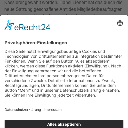
Kassierer gewählt worden. Hansi Lienert hat das durch die
neue Satzung geschaffene Amt des Mitgliederbeauftragten
übernommen. Neu im Vorstand sind die zwei
Beisitzerinnen Stefanie Kolb-Albayrak und Ute Pfeiffer.
Conny Weidler wurde ebenfalls als Beisitzerin bestätigt.
Der gesamte Vorstand sowie die neue Satzung sind unter
www.tsv-untereisesheim.de erreichbar.
Daniel Fritsche, 1. Vorsitzender